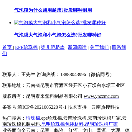
气泡膜为什么越用越瘪?批发哪种耐用
气泡膜大气泡和小气泡怎么选?批发哪种好
首页
|
EPE珍珠棉
|
婴儿爬爬垫
|
新闻阅读
|
关于我们
|
联系我
们
联系人：王先生 咨询热线：13888043996（微信同号）
联系地址：云南省昆明市官渡区经开区小石坝白水塘工业区
版权所有：昆明泰来塑料制品有限公司
www.ynzzmc.com
备案号:
滇ICP备2021005220号-1
技术支持：云南热搜科技
热门搜索：
珍珠棉
,
epe珍珠棉
,
云南珍珠棉
,
云南珍珠棉厂家
,
云
南珍珠棉包装材料
,
昆明珍珠棉包装材料
,
昆明
珍珠棉厂家
业务面向全云南：昆明、临沧、红河、文山、普洱、大理、德