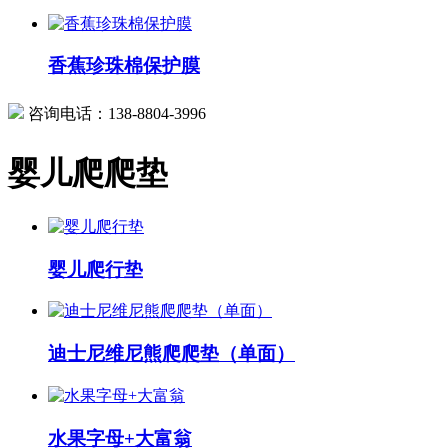
香蕉珍珠棉保护膜
咨询电话：
138-8804-3996
婴儿爬爬垫
婴儿爬行垫
迪士尼维尼熊爬爬垫（单面）
水果字母+大富翁