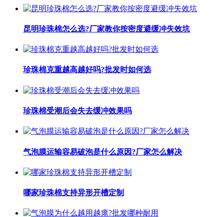
昆明珍珠棉怎么选?厂家教你按密度避缓冲失效坑
珍珠棉克重越高越好吗?批发时如何选
珍珠棉受潮后会失去缓冲效果吗
气泡膜运输容易破泡是什么原因?厂家怎么解决
哪家珍珠棉支持异形开槽定制