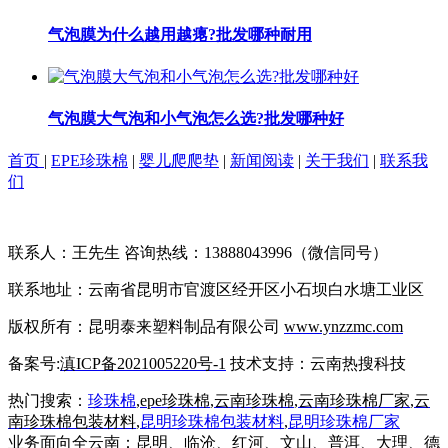
气泡膜为什么越用越瘪?批发哪种耐用
气泡膜大气泡和小气泡怎么选?批发哪种好
首页
|
EPE珍珠棉
|
婴儿爬爬垫
|
新闻阅读
|
关于我们
|
联系我
们
联系人：王先生 咨询热线：13888043996（微信同号）
联系地址：云南省昆明市官渡区经开区小石坝白水塘工业区
版权所有：昆明泰来塑料制品有限公司
www.ynzzmc.com
备案号:
滇ICP备2021005220号-1
技术支持：云南热搜科技
热门搜索：
珍珠棉
,
epe珍珠棉
,
云南珍珠棉
,
云南珍珠棉厂家
,
云
南珍珠棉包装材料
,
昆明珍珠棉包装材料
,
昆明
珍珠棉厂家
业务面向全云南：昆明、临沧、红河、文山、普洱、大理、德