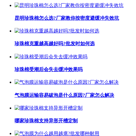
昆明珍珠棉怎么选?厂家教你按密度避缓冲失效坑
珍珠棉克重越高越好吗?批发时如何选
珍珠棉受潮后会失去缓冲效果吗
气泡膜运输容易破泡是什么原因?厂家怎么解决
哪家珍珠棉支持异形开槽定制