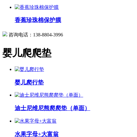
香蕉珍珠棉保护膜
咨询电话：
138-8804-3996
婴儿爬爬垫
婴儿爬行垫
迪士尼维尼熊爬爬垫（单面）
水果字母+大富翁