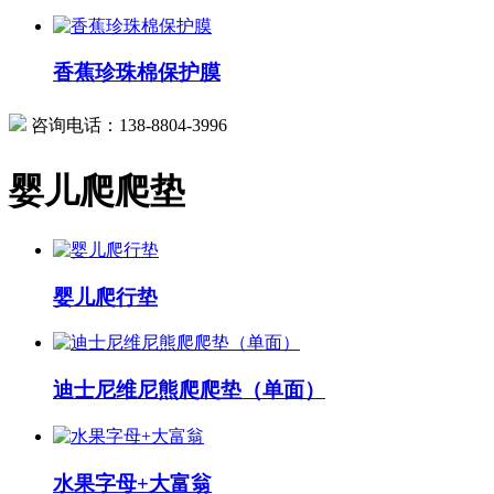
香蕉珍珠棉保护膜
咨询电话：
138-8804-3996
婴儿爬爬垫
婴儿爬行垫
迪士尼维尼熊爬爬垫（单面）
水果字母+大富翁