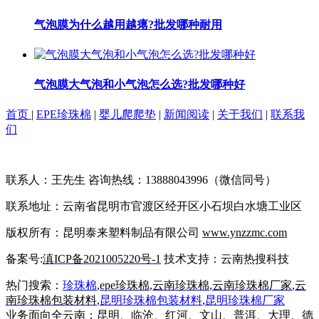
气泡膜为什么越用越瘪?批发哪种耐用
气泡膜大气泡和小气泡怎么选?批发哪种好
首页
|
EPE珍珠棉
|
婴儿爬爬垫
|
新闻阅读
|
关于我们
|
联系我
们
联系人：王先生 咨询热线：13888043996（微信同号）
联系地址：云南省昆明市官渡区经开区小石坝白水塘工业区
版权所有：昆明泰来塑料制品有限公司
www.ynzzmc.com
备案号:
滇ICP备2021005220号-1
技术支持：云南热搜科技
热门搜索：
珍珠棉
,
epe珍珠棉
,
云南珍珠棉
,
云南珍珠棉厂家
,
云
南珍珠棉包装材料
,
昆明珍珠棉包装材料
,
昆明
珍珠棉厂家
业务面向全云南：昆明、临沧、红河、文山、普洱、大理、德