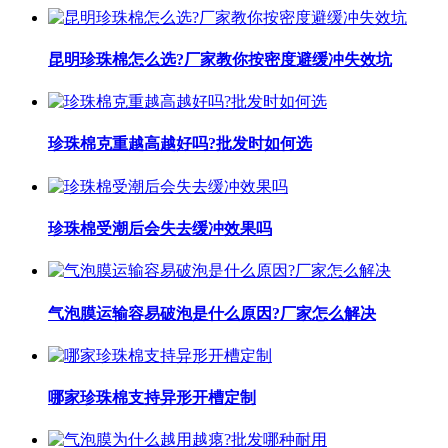
昆明珍珠棉怎么选?厂家教你按密度避缓冲失效坑
珍珠棉克重越高越好吗?批发时如何选
珍珠棉受潮后会失去缓冲效果吗
气泡膜运输容易破泡是什么原因?厂家怎么解决
哪家珍珠棉支持异形开槽定制