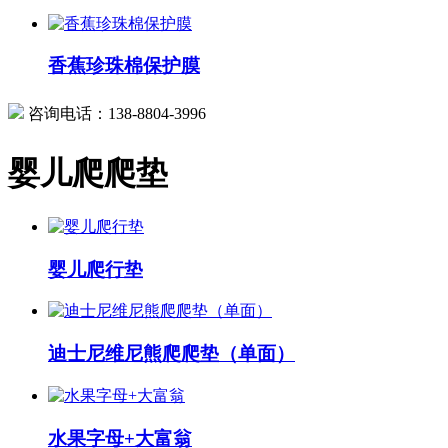
香蕉珍珠棉保护膜
咨询电话：
138-8804-3996
婴儿爬爬垫
婴儿爬行垫
迪士尼维尼熊爬爬垫（单面）
水果字母+大富翁