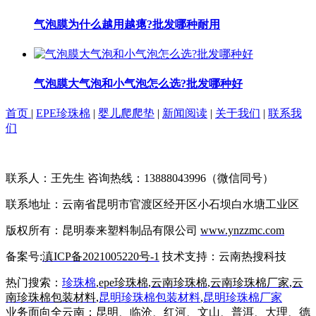
气泡膜为什么越用越瘪?批发哪种耐用
气泡膜大气泡和小气泡怎么选?批发哪种好
首页
|
EPE珍珠棉
|
婴儿爬爬垫
|
新闻阅读
|
关于我们
|
联系我
们
联系人：王先生 咨询热线：13888043996（微信同号）
联系地址：云南省昆明市官渡区经开区小石坝白水塘工业区
版权所有：昆明泰来塑料制品有限公司
www.ynzzmc.com
备案号:
滇ICP备2021005220号-1
技术支持：云南热搜科技
热门搜索：
珍珠棉
,
epe珍珠棉
,
云南珍珠棉
,
云南珍珠棉厂家
,
云
南珍珠棉包装材料
,
昆明珍珠棉包装材料
,
昆明
珍珠棉厂家
业务面向全云南：昆明、临沧、红河、文山、普洱、大理、德