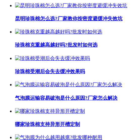
昆明珍珠棉怎么选?厂家教你按密度避缓冲失效坑
珍珠棉克重越高越好吗?批发时如何选
珍珠棉受潮后会失去缓冲效果吗
气泡膜运输容易破泡是什么原因?厂家怎么解决
哪家珍珠棉支持异形开槽定制