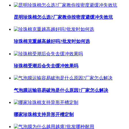
昆明珍珠棉怎么选?厂家教你按密度避缓冲失效坑
珍珠棉克重越高越好吗?批发时如何选
珍珠棉受潮后会失去缓冲效果吗
气泡膜运输容易破泡是什么原因?厂家怎么解决
哪家珍珠棉支持异形开槽定制