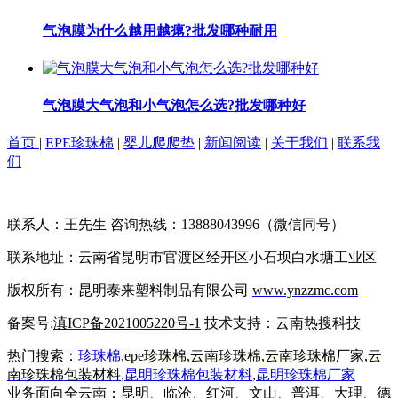
气泡膜为什么越用越瘪?批发哪种耐用
气泡膜大气泡和小气泡怎么选?批发哪种好
首页
|
EPE珍珠棉
|
婴儿爬爬垫
|
新闻阅读
|
关于我们
|
联系我
们
联系人：王先生 咨询热线：13888043996（微信同号）
联系地址：云南省昆明市官渡区经开区小石坝白水塘工业区
版权所有：昆明泰来塑料制品有限公司
www.ynzzmc.com
备案号:
滇ICP备2021005220号-1
技术支持：云南热搜科技
热门搜索：
珍珠棉
,
epe珍珠棉
,
云南珍珠棉
,
云南珍珠棉厂家
,
云
南珍珠棉包装材料
,
昆明珍珠棉包装材料
,
昆明
珍珠棉厂家
业务面向全云南：昆明、临沧、红河、文山、普洱、大理、德