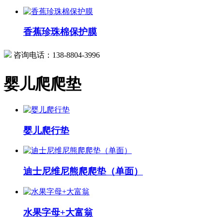
香蕉珍珠棉保护膜
咨询电话：
138-8804-3996
婴儿爬爬垫
婴儿爬行垫
迪士尼维尼熊爬爬垫（单面）
水果字母+大富翁