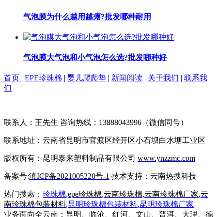
气泡膜为什么越用越瘪?批发哪种耐用
气泡膜大气泡和小气泡怎么选?批发哪种好
首页
|
EPE珍珠棉
|
婴儿爬爬垫
|
新闻阅读
|
关于我们
|
联系我
们
联系人：王先生 咨询热线：13888043996（微信同号）
联系地址：云南省昆明市官渡区经开区小石坝白水塘工业区
版权所有：昆明泰来塑料制品有限公司
www.ynzzmc.com
备案号:
滇ICP备2021005220号-1
技术支持：云南热搜科技
热门搜索：
珍珠棉
,
epe珍珠棉
,
云南珍珠棉
,
云南珍珠棉厂家
,
云
南珍珠棉包装材料
,
昆明珍珠棉包装材料
,
昆明
珍珠棉厂家
业务面向全云南：昆明、临沧、红河、文山、普洱、大理、德