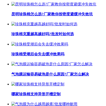
昆明珍珠棉怎么选?厂家教你按密度避缓冲失效坑
珍珠棉克重越高越好吗?批发时如何选
珍珠棉受潮后会失去缓冲效果吗
气泡膜运输容易破泡是什么原因?厂家怎么解决
哪家珍珠棉支持异形开槽定制