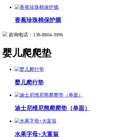
香蕉珍珠棉保护膜
咨询电话：
138-8804-3996
婴儿爬爬垫
婴儿爬行垫
迪士尼维尼熊爬爬垫（单面）
水果字母+大富翁