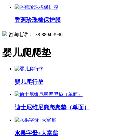
香蕉珍珠棉保护膜
咨询电话：
138-8804-3996
婴儿爬爬垫
婴儿爬行垫
迪士尼维尼熊爬爬垫（单面）
水果字母+大富翁