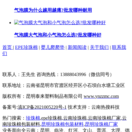
气泡膜为什么越用越瘪?批发哪种耐用
气泡膜大气泡和小气泡怎么选?批发哪种好
首页
|
EPE珍珠棉
|
婴儿爬爬垫
|
新闻阅读
|
关于我们
|
联系我
们
联系人：王先生 咨询热线：13888043996（微信同号）
联系地址：云南省昆明市官渡区经开区小石坝白水塘工业区
版权所有：昆明泰来塑料制品有限公司
www.ynzzmc.com
备案号:
滇ICP备2021005220号-1
技术支持：云南热搜科技
热门搜索：
珍珠棉
,
epe珍珠棉
,
云南珍珠棉
,
云南珍珠棉厂家
,
云
南珍珠棉包装材料
,
昆明珍珠棉包装材料
,
昆明
珍珠棉厂家
业务面向全云南：昆明、临沧、红河、文山、普洱、大理、德