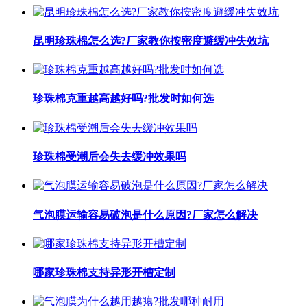
昆明珍珠棉怎么选?厂家教你按密度避缓冲失效坑
珍珠棉克重越高越好吗?批发时如何选
珍珠棉受潮后会失去缓冲效果吗
气泡膜运输容易破泡是什么原因?厂家怎么解决
哪家珍珠棉支持异形开槽定制